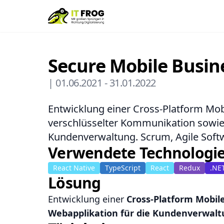
Secure Mobile Busi
|
01.06.2021
-
31.01.2022
Entwicklung einer Cross-Platform Mo
verschlüsselter Kommunikation sowie 
Kundenverwaltung. Scrum, Agile Soft
Verwendete Technologi
React Native
TypeScript
React
Redux
.NE
Lösung
Entwicklung einer
Cross-Platform Mobil
Webapplikation für die Kundenverwal