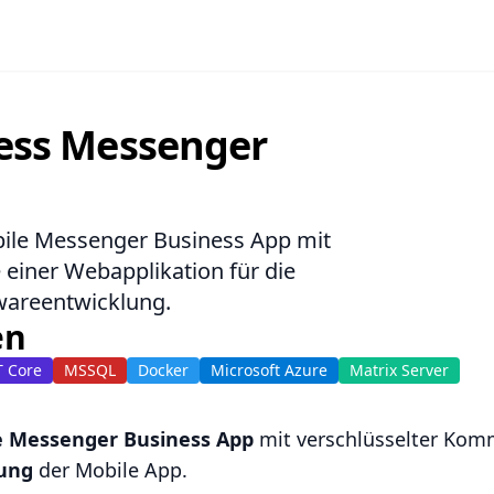
ness Messenger
bile Messenger Business App mit
einer Webapplikation für die
wareentwicklung.
en
T Core
MSSQL
Docker
Microsoft Azure
Matrix Server
e Messenger Business App
mit verschlüsselter Komm
tung
der Mobile App.